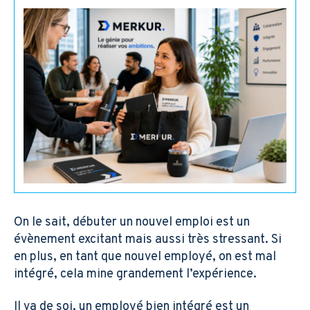
Merkur en image:
Suivez-nous sur:
F
L
I
Y
a
i
n
o
c
n
s
u
e
k
t
t
b
e
a
u
© 2026 Merkur – Tous droits réservés
o
d
g
b
Politique de confidentialité
o
i
r
e
k
n
a
-
-
m
On le sait, débuter un nouvel emploi est un
f
i
n
évènement excitant mais aussi très stressant. Si
en plus, en tant que nouvel employé, on est mal
intégré, cela mine grandement l’expérience.
Il va de soi, un employé bien intégré est un