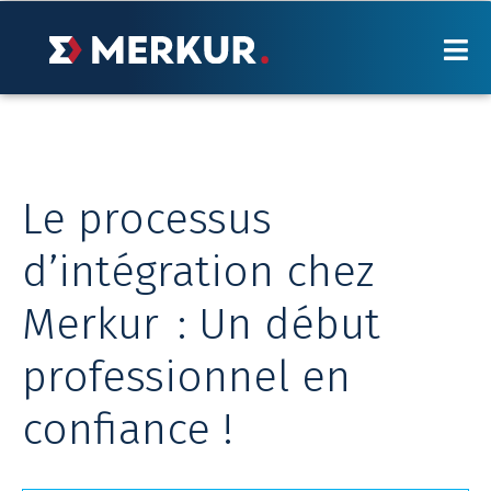
Aller
au
contenu
OPPORTUNITÉS DE CARRIÈRE
NOS SERVICES
POURQUOI MERKUR?
Le processus
NOTRE BLOGUE
d’intégration chez
VIVRE MERKUR
Merkur : Un début
BALADO
professionnel en
NOS BUREAUX
confiance !
FAQ
EN