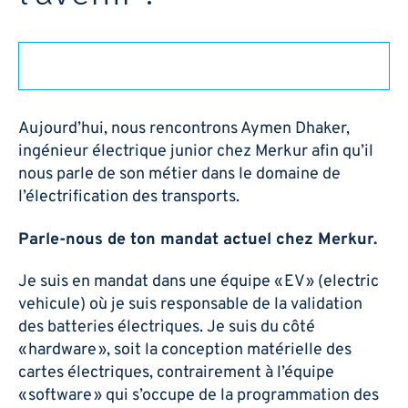
Merkur en image:
Suivez-nous sur:
Aujourd’hui, nous rencontrons Aymen Dhaker,
ingénieur électrique junior chez Merkur afin qu’il
F
L
I
Y
nous parle de son métier dans le domaine de
a
i
n
o
c
n
s
u
l’électrification des transports.
e
k
t
t
b
e
a
u
© 2026 Merkur – Tous droits réservés
o
d
g
b
Parle-nous de ton mandat actuel chez Merkur.
Politique de confidentialité
o
i
r
e
k
n
a
Je suis en mandat dans une équipe « EV » (electric
-
-
m
f
i
vehicule) où je suis responsable de la validation
n
des batteries électriques. Je suis du côté
« hardware », soit la conception matérielle des
cartes électriques, contrairement à l’équipe
« software » qui s’occupe de la programmation des