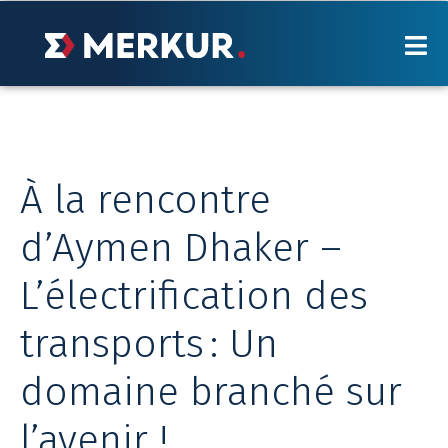
Aller
au
contenu
OPPORTUNITÉS DE CARRIÈRE
NOS SERVICES
POURQUOI MERKUR?
À la rencontre
NOTRE BLOGUE
d’Aymen Dhaker –
VIVRE MERKUR
L’électrification des
BALADO
transports : Un
NOS BUREAUX
domaine branché sur
FAQ
l’avenir !
EN