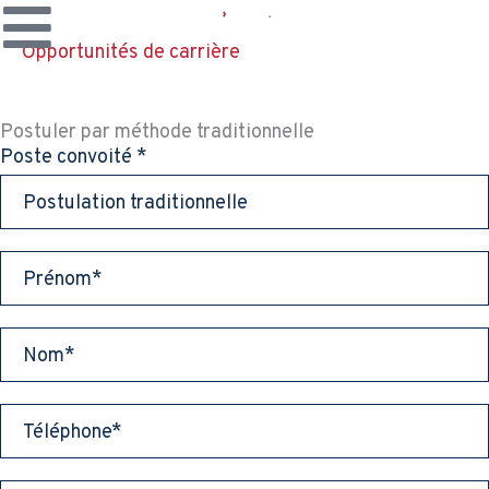
Aller
au
Opportunités de carrière
contenu
Nos services
Postuler par méthode traditionnelle
Pourquoi Merkur?
Méthode
Poste convoité
*
traditionnelle
Notre blogue
Vivre Merkur
Balado
Nos bureaux
FAQ
EN